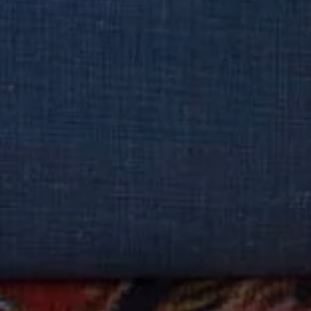
Hôtel Jules César
9 Boulevard des Lices,
13200 Arles - France
Tel. :
+33 4 90 52 52 52
Email :
h9736@accor.com