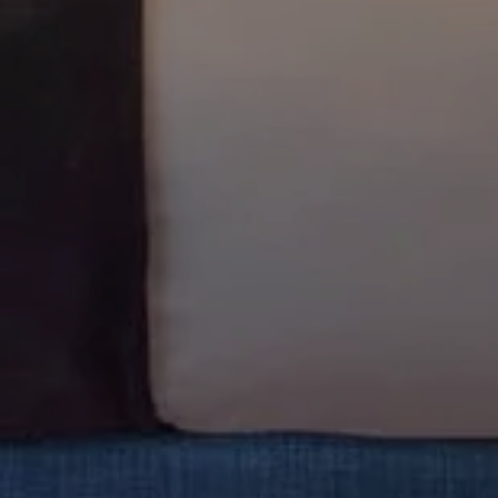
ACCUEIL
CHAMBRES
RESTAURANT
SPA
GROUPES & EVENTS
SERVICES
PHOTOS
CONTACT
BONS CADEAUX