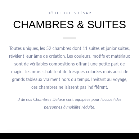
HÔTEL JULES CÉSAR
CHAMBRES & SUITES
Toutes uniques, les 52 chambres dont 11 suites et junior suites,
révèlent leur âme de création. Les couleurs, motifs et matériaux
sont de véritables compositions offrant une petite part de
magie. Les murs s’habillent de fresques colorées mais aussi de
grands tableaux vraiment hors du temps. Invitant au voyage,
ces chambres ne laissent pas indifférent.
3 de nos Chambres Deluxe sont équipées pour l'accueil des
personnes à mobilité réduite.
Découvrir
Découvrir
Découvrir
Découvrir
Découvrir
2-3 personnes
2-4 personnes
2-4 personnes
2 personnes
2 personnes
Chambre Supérieure
Chambre Classique
Chambre Deluxe
Suite Lacroix
Suite Junior