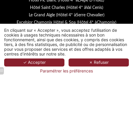
Hôtel Pic Blanc (Hôtel 4* àL'Alpe D'Huez)
Hôtel Saint Charles (Hôtel 4* àVal Cenis)
Le Grand Aigle (Hôtel 4* àSerre Chevalier)
Excelsior Chamonix Hôtel & Spa (Hôtel 4* àChamonix)
En cliquant sur « Accepter », vous acceptez l’utilisation de
Maison Astor Paris (Hôtel 4* àParis 8)
cookies à usages techniques nécessaires à son bon
fonctionnement, ainsi que des cookies, y compris des cookies
Hotel Managed By
INDEVHO
tiers, à des fins statistiques, de publicité ou de personnalisation
pour vous proposer des services et des offres adaptés à vos
centres d’intérêts sur notre site.
✓ Accepter
✗ Refuser
UNE QUESTION ? BESOIN D'AIDE ?
Paramétrer les préférences
CONTACTEZ-NOUS
9 Boulevard des Lices
13200 Arles, France
Réservation :
+33 4 90 52 52 52
/
h9736@accor.com
NOUS CONTACTER