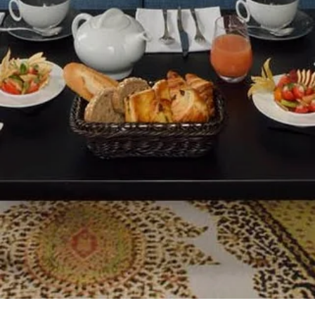
RESTAURANT
SPA
GROUPES & EVENTS
SERVICES
PHOTOS
CONTACT
BONS CADEAUX
Hôtel Jules César
9 Boulevard des Lices,
13200 Arles - France
Tel. :
+33 4 90 52 52 52
Email :
h9736@accor.com