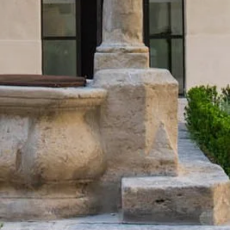
ACCUEIL
CHAMBRES
RESTAURANT
SPA
GROUPES & EVENTS
SERVICES
PHOTOS