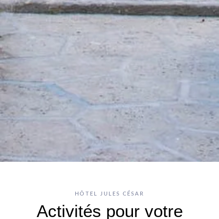
CONTACT
BONS CADEAUX
Hôtel Jules César
9 Boulevard des Lices,
13200 Arles - France
Tel. :
+33 4 90 52 52 52
Email :
h9736@accor.com
HÔTEL JULES CÉSAR
Activités pour votre